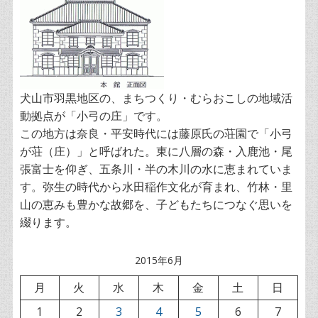
犬山市羽黒地区の、まちつくり・むらおこしの地域活
動拠点が「小弓の庄」です。
この地方は奈良・平安時代には藤原氏の荘園で「小弓
が荘（庄）」と呼ばれた。東に八層の森・入鹿池・尾
張富士を仰ぎ、五条川・半の木川の水に恵まれていま
す。弥生の時代から水田稲作文化が育まれ、竹林・里
山の恵みも豊かな故郷を、子どもたちにつなぐ思いを
綴ります。
2015年6月
月
火
水
木
金
土
日
1
2
3
4
5
6
7