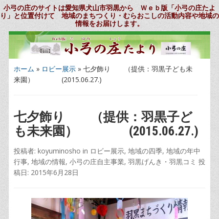
小弓の庄のサイトは愛知県犬山市羽黒から Ｗｅｂ版「小弓の庄たよ
り」と位置付けて 地域のまちつくり・むらおこしの活動内容や地域の
情報をお届けします。
ホーム
»
ロビー展示
»
七夕飾り （提供：羽黒子ども未
来園） (2015.06.27.)
七夕飾り （提供：羽黒子ど
も未来園） (2015.06.27.)
投稿者:
koyuminosho
in
ロビー展示
,
地域の四季
,
地域の年中
行事
,
地域の情報
,
小弓の庄自主事業
,
羽黒げんき・羽黒コミ
投
稿日:
2015年6月28日