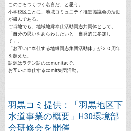
このごろつくづく名言だ、と思う。
小学校区ごとに、地域コミュニテイ推進協議会の活動
が盛んである。
ご当地でも、地域地縁奉仕活動同志共同体として、
「自分の思いをあらわしたいと 自発的に参加し
て」、
「お互いに奉仕する地縁同志集団活動体」が２０周年
を超えた。
語源はラテン語のcomunitatで、
お互いに奉仕するcomit集団活動。
羽黒コミ提供：「羽黒地区下
水道事業の概要」H30環境部
会研修会を開催