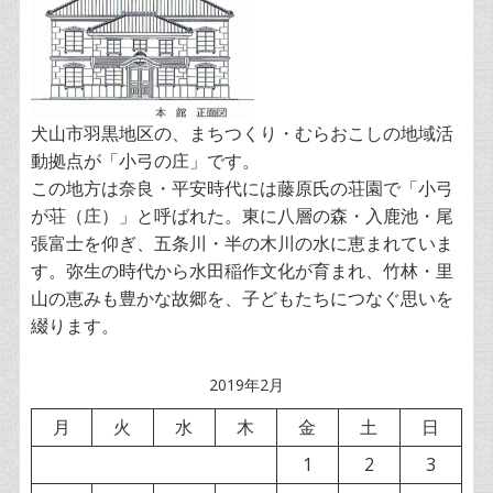
犬山市羽黒地区の、まちつくり・むらおこしの地域活
動拠点が「小弓の庄」です。
この地方は奈良・平安時代には藤原氏の荘園で「小弓
が荘（庄）」と呼ばれた。東に八層の森・入鹿池・尾
張富士を仰ぎ、五条川・半の木川の水に恵まれていま
す。弥生の時代から水田稲作文化が育まれ、竹林・里
山の恵みも豊かな故郷を、子どもたちにつなぐ思いを
綴ります。
2019年2月
月
火
水
木
金
土
日
1
2
3