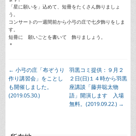
「星に願いを」込めて、短冊をたくさん飾りましょ
う。
コンサートの一週間前から小弓の庄で七夕飾りをしま
す。
短冊に 願いごとを書いて 飾りましょう。
＊
←
小弓の庄「布ぞうり
羽黒コミ提供：９月２
作り講習会」をことし
２日(日)１４時から羽黒
も開催しました。
座講談「藤井聡太物
(2019.05.30.)
語」開演します 入場
無料。(2019.09.22.)
→