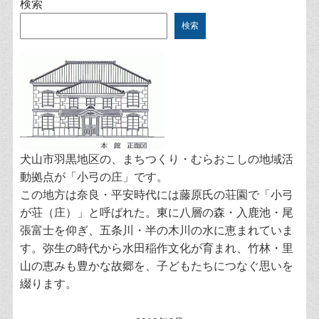
検索
検索
犬山市羽黒地区の、まちつくり・むらおこしの地域活
動拠点が「小弓の庄」です。
この地方は奈良・平安時代には藤原氏の荘園で「小弓
が荘（庄）」と呼ばれた。東に八層の森・入鹿池・尾
張富士を仰ぎ、五条川・半の木川の水に恵まれていま
す。弥生の時代から水田稲作文化が育まれ、竹林・里
山の恵みも豊かな故郷を、子どもたちにつなぐ思いを
綴ります。