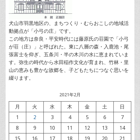
犬山市羽黒地区の、まちつくり・むらおこしの地域活
動拠点が「小弓の庄」です。
この地方は奈良・平安時代には藤原氏の荘園で「小弓
が荘（庄）」と呼ばれた。東に八層の森・入鹿池・尾
張富士を仰ぎ、五条川・半の木川の水に恵まれていま
す。弥生の時代から水田稲作文化が育まれ、竹林・里
山の恵みも豊かな故郷を、子どもたちにつなぐ思いを
綴ります。
2021年2月
月
火
水
木
金
土
日
1
2
3
4
5
6
7
8
9
10
11
12
13
14
15
16
17
18
19
20
21